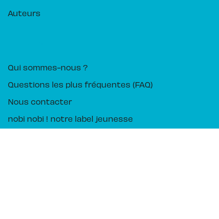
Auteurs
PIKA ÉDITION
Qui sommes-nous ?
Questions les plus fréquentes (FAQ)
Nous contacter
nobi nobi ! notre label jeunesse
Mentions légales
CGU
Charte des Données Personnelles
Charte de référencement