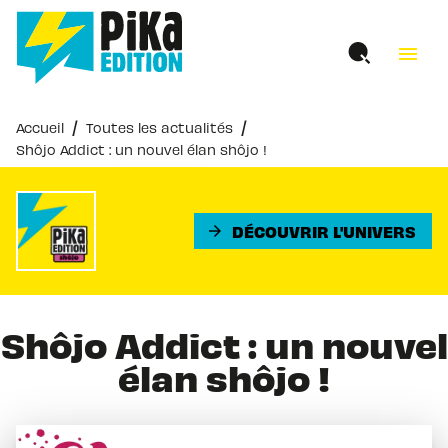
MENU
RECHERCHE
CONTENU
menu
PIED DE PAGE
/
/
Accueil
Toutes les actualités
Shôjo Addict : un nouvel élan shôjo !
DÉCOUVRIR L'UNIVERS
arrow_forward
Shôjo Addict : un nouvel
élan shôjo !