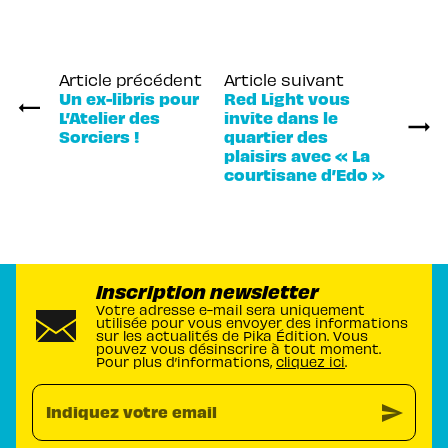
Article précédent
Article suivant
Un ex-libris pour
Red Light vous
L’Atelier des
invite dans le
Sorciers !
quartier des
plaisirs avec « La
courtisane d’Edo »
Inscription newsletter
Votre adresse e-mail sera uniquement
utilisée pour vous envoyer des informations
sur les actualités de Pika Édition. Vous
pouvez vous désinscrire à tout moment.
Pour plus d’informations,
cliquez ici
.
send
Indiquez votre email