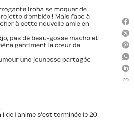
’arrogante Iroha se moquer de
rejette d’emblée ! Mais face à
tacher à cette nouvelle amie en
hôjo, pas de beau-gosse macho et
malmène gentiment le cœur de
 humour une jeunesse partagée
link
C
.
 1 de l'anime s'est terminée le 20