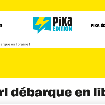
PIED DE PAGE
RS
PIKA É
arque en librairie !
rl débarque en lib