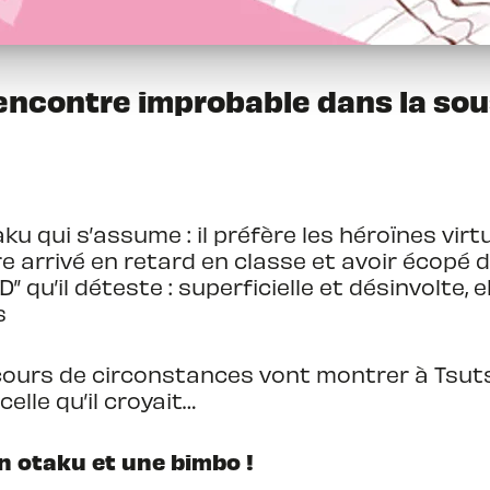
rencontre improbable dans la sou
aku qui s’assume : il préfère les héroïnes virt
être arrivé en retard en classe et avoir écopé 
 3D” qu’il déteste : superficielle et désinvolte
s
ours de circonstances vont montrer à Tsutsui
lle qu’il croyait…
n otaku et une bimbo !