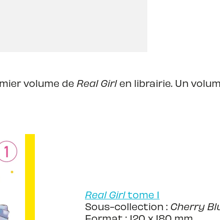
remier volume de
Real Girl
en librairie. Un volu
Real Girl
tome 1
Sous-collection :
Cherry Bl
Format : 120 x 180 mm