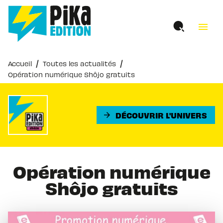
MENU
RECHERCHE
CONTENU
menu
PIED DE PAGE
/
/
Accueil
Toutes les actualités
Opération numérique Shôjo gratuits
DÉCOUVRIR L'UNIVERS
arrow_forward
Opération numérique
Shôjo gratuits