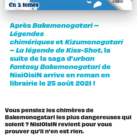
Après
Bakemonogatari –
Légendes
chimériques
et
Kizumonogatari
– La légende de Kiss-Shot
, la
suite de la saga d’
urban
fantasy
Bakemonogatari
de
NisiOisiN arrive en roman en
librairie le 25 août 2021 !
Vous pensiez les chimères de
Bakemonogatari les plus dangereuses qui
soient ? NisiOisiN revient pour vous
prouver qu’il n’en est rien.