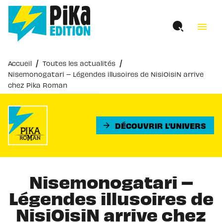
MENU
RECHERCHE
CONTENU
menu
PIED DE PAGE
/
/
Accueil
Toutes les actualités
Nisemonogatari – Légendes illusoires de NisiOisiN arrive
chez Pika Roman
DÉCOUVRIR L'UNIVERS
arrow_forward
Nisemonogatari –
Légendes illusoires de
NisiOisiN arrive chez