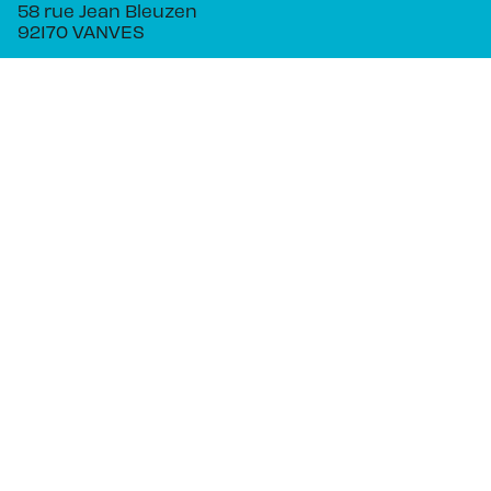
58 rue Jean Bleuzen
92170 VANVES
NOS RÉSEAUX
RUBRIQUES
Séries
Planning
Actualités
Auteurs
PIKA ÉDITION
Qui sommes-nous ?