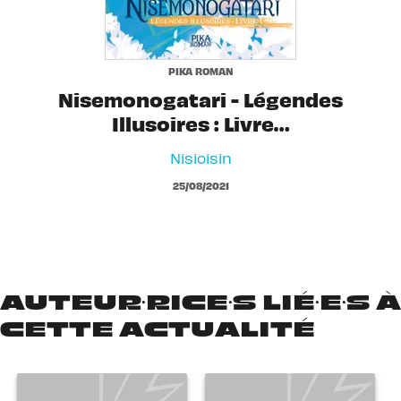
PIKA ROMAN
Nisemonogatari - Légendes
Illusoires : Livre…
Nisioisin
25/08/2021
AUTEUR·RICE·S LIÉ·E·S À
CETTE ACTUALITÉ