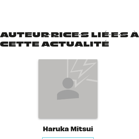
AUTEUR·RICE·S LIÉ·E·S À
CETTE ACTUALITÉ
Haruka Mitsui