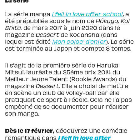
La série
La série manga
I fell in love after school
, a
été prépubliée sous le nom de
Hôkago, Koi
Shita.
de mars 2017 à juin 2020 dans le
magazine
Dessert
de Kodansha (dans
lequel est édité
Mon coloc’ d’enfer
). La série
est terminée au Japon et compte 8 tomes.
Il s’agit de la première série de Haruka
Mitsui, lauréate du 35ème prix 2014 du
Meilleur Jeune Talent (Rookie Awards) du
magazine
Dessert
. Elle a choisi de mettre
en scène un club de volley-ball car elle
pratiquait ce sport à l’école. Cela ne l’a pas
empêché de se documenter pour réaliser
son manga.
Dès le 17 février,
découvrez une comédie
I fell in love after
romantique dans