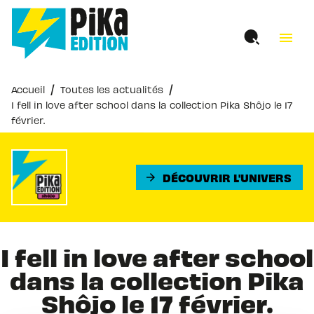
MENU
RECHERCHE
CONTENU
menu
PIED DE PAGE
/
/
Accueil
Toutes les actualités
I fell in love after school dans la collection Pika Shôjo le 17
février.
DÉCOUVRIR L'UNIVERS
arrow_forward
I fell in love after school
dans la collection Pika
Shôjo le 17 février.