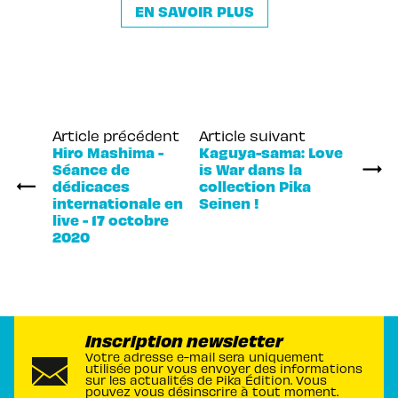
EN SAVOIR PLUS
Article précédent
Article suivant
Hiro Mashima -
Kaguya-sama: Love
Séance de
is War dans la
dédicaces
collection Pika
internationale en
Seinen !
live - 17 octobre
2020
Inscription newsletter
Votre adresse e-mail sera uniquement
utilisée pour vous envoyer des informations
sur les actualités de Pika Édition. Vous
pouvez vous désinscrire à tout moment.