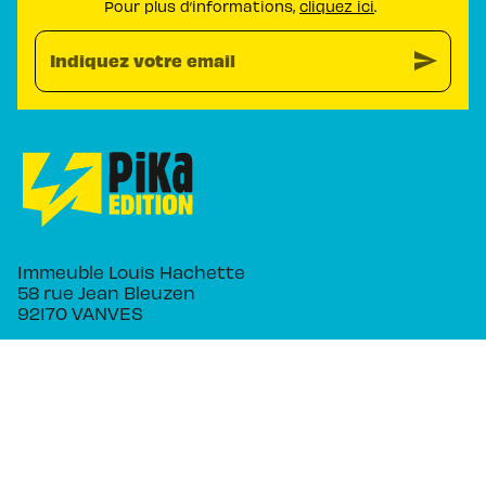
Pour plus d’informations,
cliquez ici
.
send
Indiquez votre email
Immeuble Louis Hachette
58 rue Jean Bleuzen
92170 VANVES
NOS RÉSEAUX
RUBRIQUES