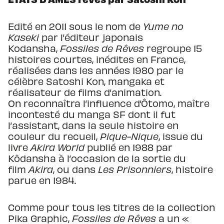
Edité en 2011 sous le nom de
Yume no
Kaseki
par l’éditeur japonais
Kodansha,
Fossiles de Rêves
regroupe 15
histoires courtes, inédites en France,
réalisées dans les années 1980 par le
célèbre Satoshi Kon, mangaka et
réalisateur de films d’animation.
On reconnaîtra l’influence d’Ôtomo, maître
incontesté du manga SF dont il fut
l’assistant, dans la seule histoire en
couleur du recueil,
Pique-Nique
, issue du
livre
Akira World
publié en 1988 par
Kôdansha à l’occasion de la sortie du
film
Akira
, ou dans
Les Prisonniers
, histoire
parue en 1984.
Comme pour tous les titres de la collection
Pika Graphic,
Fossiles de Rêves
a un «