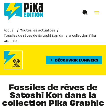
MENU
RECHERCHE
CONTENU
menu
PIED DE PAGE
/
/
Accueil
Toutes les actualités
Fossiles de rêves de Satoshi Kon dans la collection Pika
Graphic !
DÉCOUVRIR L'UNIVERS
arrow_forward
Fossiles de rêves de
Satoshi Kon dans la
collection Pika Graphic