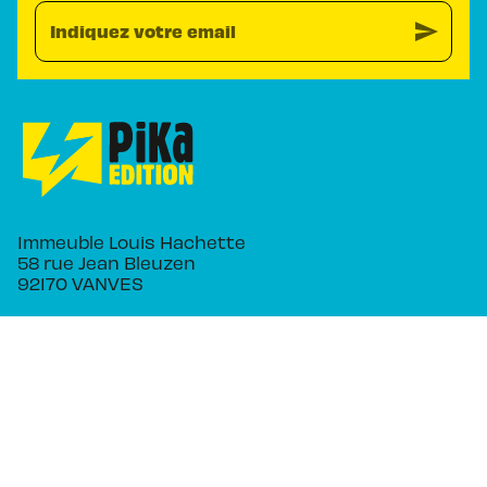
send
Indiquez votre email
Immeuble Louis Hachette
58 rue Jean Bleuzen
92170 VANVES
NOS RÉSEAUX
RUBRIQUES
Séries