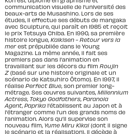
Kon est diplômé en graphisme et
communication visuelle de l’université des
beaux-arts de Musashino. Lors de ses
études, il effectue ses débuts de mangaka
avec Sculpture, qui paraît en 1985 et reçoit
le prix Tetsuya Chiba. En 1990, sa première
histoire longue,
Kaikisen - Retour vers la
mer
est prépubliée dans le Young
Magazine. La même année, il fait ses
premiers pas dans l’animation en
travaillant sur les décors du film
Roujin
Z
(basé sur une histoire originale et un
scénario de Katsuhiro Ôtomo). En 1997, il
réalise
Perfect Blue
, son premier long-
métrage. Ses œuvres suivantes,
Millennium
Actress
,
Tokyo Godfathers
,
Paranoia
Agent
,
Paprika
l’établissent au Japon et à
l’étranger comme l’un des grands noms de
l’animation. Alors qu’il supervise son
nouveau film,
Yume Miru Kikai
(dont il signe
le scénario et la réalisation), il décède à