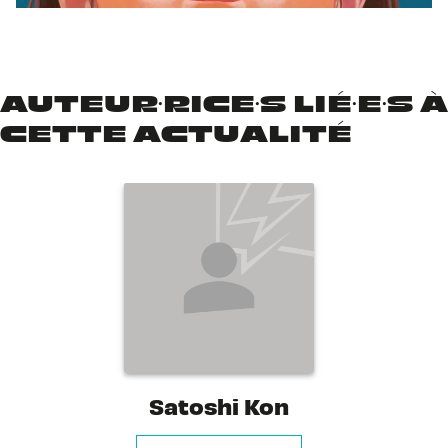
AUTEUR·RICE·S LIÉ·E·S À
CETTE ACTUALITÉ
Satoshi Kon