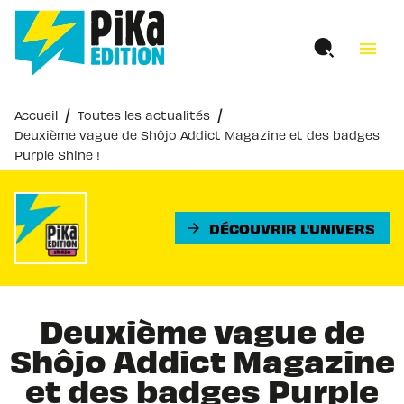
MENU
RECHERCHE
CONTENU
menu
PIED DE PAGE
/
/
Accueil
Toutes les actualités
Deuxième vague de Shôjo Addict Magazine et des badges
Purple Shine !
DÉCOUVRIR L'UNIVERS
arrow_forward
Deuxième vague de
Shôjo Addict Magazine
et des badges Purple