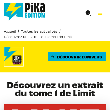
MENU
RECHERCHE
CONTENU
menu
PIED DE PAGE
/
/
Accueil
Toutes les actualités
Découvrez un extrait du tome 1 de Limit
DÉCOUVRIR L'UNIVERS
arrow_forward
Découvrez un extrait
du tome 1 de Limit