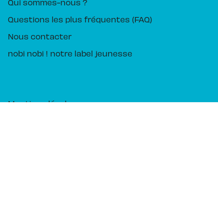
Qui sommes-nous ?
Questions les plus fréquentes (FAQ)
Nous contacter
nobi nobi ! notre label jeunesse
Mentions légales
CGU
Charte des Données Personnelles
Charte de référencement
Paramétrez vos préférences cookies
PIKA ÉDITION© 2026