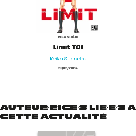
PIKA SHÔJO
Limit T01
Keiko Suenobu
21/02/2024
AUTEUR·RICE·S LIÉ·E·S À
CETTE ACTUALITÉ