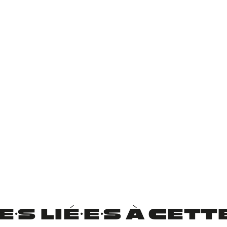
·S LIÉ·E·S À CET