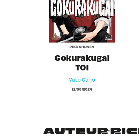
PIKA SHÔNEN
Gokurakugai
T01
Yûto Sano
12/06/2024
AUTEUR·RICE