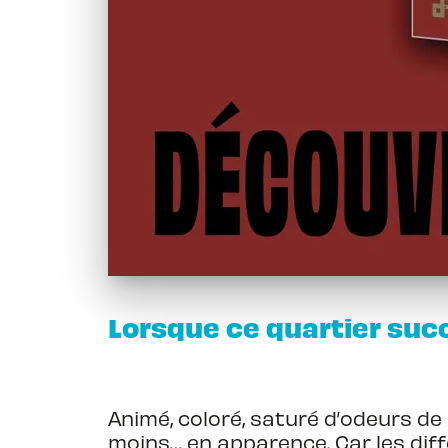
Lorsque ce quartier suc
Animé, coloré, saturé d’odeurs de
moins… en apparence. Car les diffé