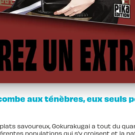
combe aux ténèbres, eux seuls p
 plats savoureux, Gokurakugai a tout du quar
rentes populations qui s’y croisent et la na