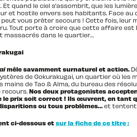
Et quand le ciel s’assombrit, que les lumière
r et hostile envers ses habitants. Face au d
 peut vous prêter secours ! Cette fois, leur 
. Tout porte à croire que cette affaire est l
 massacrés dans le quartier…
urakugai
ai
mêle savamment surnaturel et action.
Dè
mystères de Gokurakugai, un quartier où les 
es mains de Tao & Alma, du bureau des résolu
Nos deux protagonistes acceptent
 recours.
e le prix soit correct ! Ils œuvrent, en tant
disparitions ou tous problèmes…
et tentent
ent ci-dessous et
sur la fiche de ce titre :