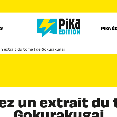
PIED DE PAGE
RS
PIKA É
n extrait du tome 1 de Gokurakugai
z un extrait du 
Gokurakugai