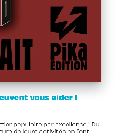
euvent vous aider !
tier populaire par excellence ! Du
ture de leurs activités en font