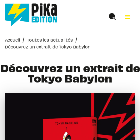
MENU
RECHERCHE
CONTENU
menu
PIED DE PAGE
/
/
Accueil
Toutes les actualités
Découvrez un extrait de Tokyo Babylon
Découvrez un extrait de
Tokyo Babylon