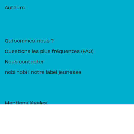
Auteurs
PIKA ÉDITION
Qui sommes-nous ?
Questions les plus fréquentes (FAQ)
Nous contacter
nobi nobi ! notre label jeunesse
Mentions légales
CGU
Charte des Données Personnelles
Charte de référencement