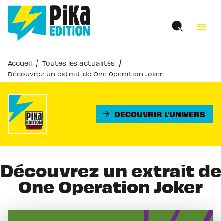
MENU
RECHERCHE
CONTENU
menu
PIED DE PAGE
/
/
Accueil
Toutes les actualités
Découvrez un extrait de One Operation Joker
DÉCOUVRIR L'UNIVERS
arrow_forward
Découvrez un extrait de
One Operation Joker