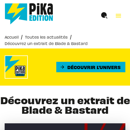
MENU
RECHERCHE
CONTENU
menu
PIED DE PAGE
/
/
Accueil
Toutes les actualités
Découvrez un extrait de Blade & Bastard
DÉCOUVRIR L'UNIVERS
arrow_forward
Découvrez un extrait de
Blade & Bastard