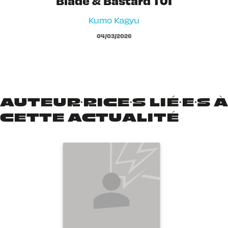
Blade & Bastard T01
Kumo Kagyu
04/03/2026
AUTEUR·RICE·S LIÉ·E·S À
CETTE ACTUALITÉ