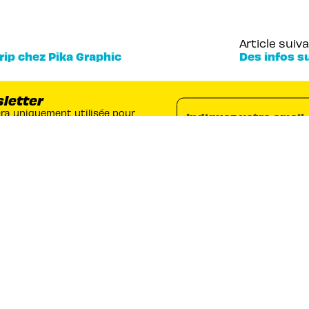
Article suiv
rip chez Pika Graphic
Des infos s
sletter
era uniquement utilisée pour
Indiquez votre email
mations sur les actualités de
ez vous désinscrire à tout
formations,
cliquez ici
.
RUBRIQUES
Séries
Planning
Actualités
Auteurs