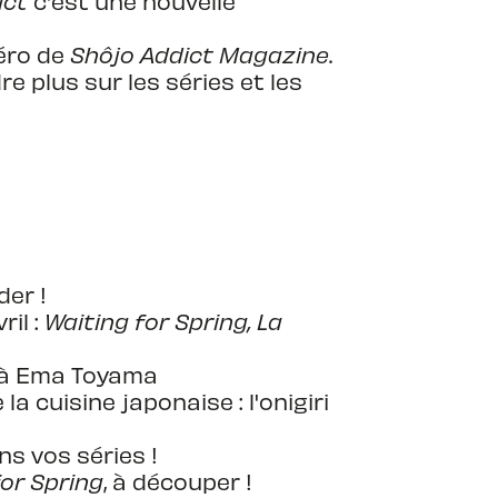
ict
c'est une nouvelle
éro de
Shôjo Addict Magazine
.
 plus sur les séries et les
der !
il :
Waiting for Spring, La
e à Ema Toyama
a cuisine japonaise : l'onigiri
ns vos séries !
for Spring
, à découper !