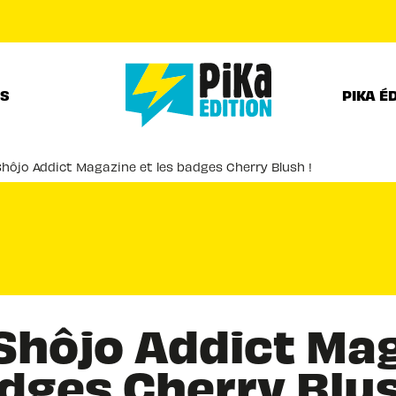
PIED DE PAGE
RS
PIKA É
hôjo Addict Magazine et les badges Cherry Blush !
hôjo Addict Mag
dges Cherry Blus