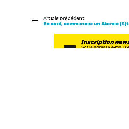
Article précédent
En avril, commencez un Atomic (S)t
Inscription new
Votre adresse e-mail s
vous envoyer des infor
Pika Édition. Vous pouv
moment. Pour plus d’in
Immeuble Louis Hachette
58 rue Jean Bleuzen
92170 VANVES