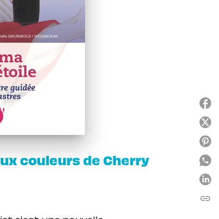
aux couleurs de Cherry
link
C