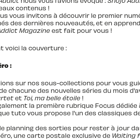
Addict
nous vous l'avions évoqué :
Shôjo Add
eaux contenus !
us vous invitons à découvrir le premier num
s des dernières nouveautés, et en apprendre
Addict Magazine
est fait pour vous !
voici la couverture :
ro :
ions sur nos sous-collections pour vous gui
e chacune des nouvelles séries du mois d'avr
artet
et
Toi, ma belle étoile
!
galement la première rubrique Focus dédié
ue tuto vous propose l'un des classiques de l
e planning des sorties pour rester à jour da
ro, une carte postale exclusive de
Waiting 