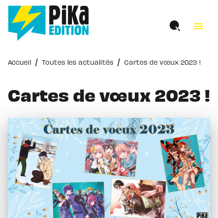
MENU
RECHERCHE
CONTENU
menu
PIED DE PAGE
/
/
Accueil
Toutes les actualités
Cartes de vœux 2023 !
Cartes de vœux 2023 !