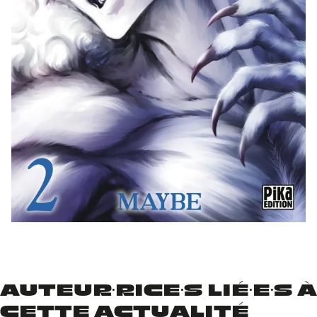
AUTEUR·RICE·S LIÉ·E·S À
CETTE ACTUALITÉ