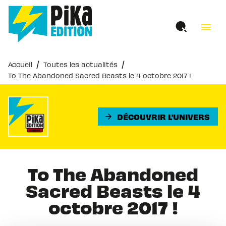
MENU
RECHERCHE
CONTENU
menu
PIED DE PAGE
/
/
Accueil
Toutes les actualités
To The Abandoned Sacred Beasts le 4 octobre 2017 !
DÉCOUVRIR L'UNIVERS
arrow_forward
To The Abandoned
Sacred Beasts le 4
octobre 2017 !