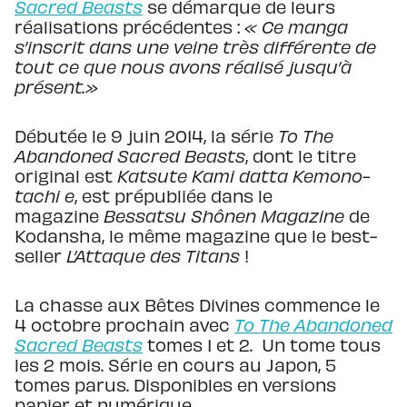
Sacred Beasts
se démarque de leurs
réalisations précédentes :
« Ce manga
s’inscrit dans une veine très différente de
tout ce que nous avons réalisé jusqu’à
présent.»
Débutée le 9 juin 2014, la série
To The
Abandoned Sacred Beasts
, dont le titre
original est
Katsute Kami datta Kemono-
tachi e
, est prépubliée dans le
magazine
Bessatsu Shônen Magazine
de
Kodansha, le même magazine que le best-
seller
L’Attaque des Titans
!
La chasse aux Bêtes Divines commence le
4 octobre prochain avec
To The Abandoned
Sacred Beasts
tomes 1 et 2. Un tome tous
les 2 mois. Série en cours au Japon, 5
tomes parus. Disponibles en versions
papier et numérique.