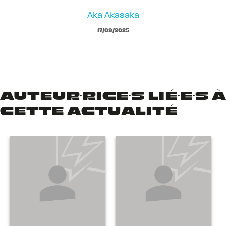
Aka Akasaka
17/09/2025
AUTEUR·RICE·S LIÉ·E·S À
CETTE ACTUALITÉ