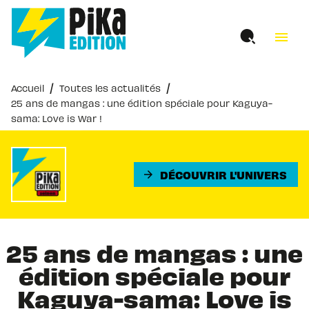
MENU
RECHERCHE
CONTENU
menu
PIED DE PAGE
/
/
Accueil
Toutes les actualités
25 ans de mangas : une édition spéciale pour Kaguya-
sama: Love is War !
DÉCOUVRIR L'UNIVERS
arrow_forward
25 ans de mangas : une
édition spéciale pour
Kaguya-sama: Love is