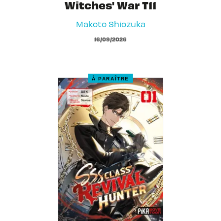
Witches' War T11
Makoto Shiozuka
16/09/2026
À PARAÎTRE