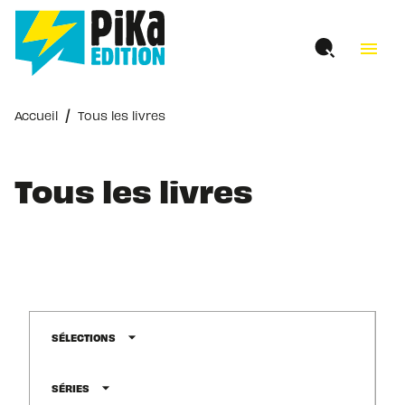
MENU
RECHERCHE
CONTENU
menu
PIED DE PAGE
/
Accueil
Tous les livres
Tous les livres
arrow_drop_down
SÉLECTIONS
arrow_drop_down
SÉRIES