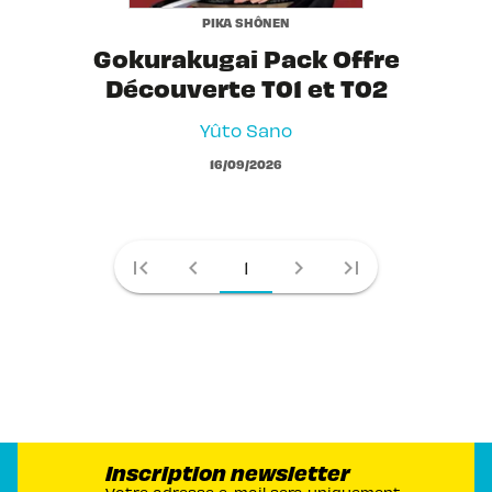
PIKA SHÔNEN
Gokurakugai Pack Offre
Découverte T01 et T02
Yûto Sano
16/09/2026
first_page
chevron_left
chevron_right
last_page
1
Inscription newsletter