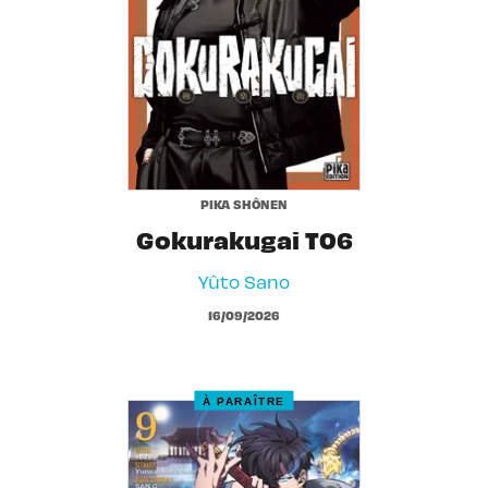
PIKA SHÔNEN
Gokurakugai T06
Yûto Sano
16/09/2026
À PARAÎTRE