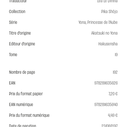
Traducteur
Léa Le Dimna
Collection
Pika Shôjo
Série
Yona, Princesse de l'Aube
Titre d'origine
Akatsuki no Yona
Editeur d'origine
Hakusensha
Tome
19
Nombre de page
192
EAN
9782811635626
Prix du format papier
7,20 €
EAN numérique
9782811635640
Prix du format numérique
4,49 €
Date de parution
23/08/2017