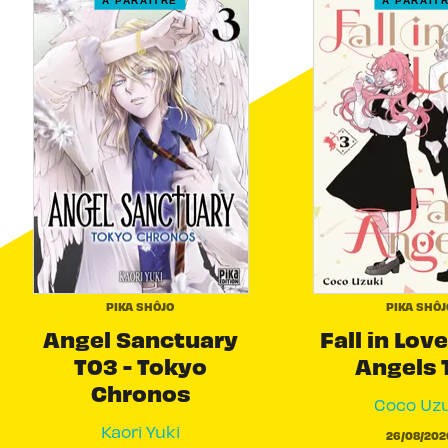
À PARAÎTRE
À PARAÎT
PIKA SHÔJO
PIKA SHÔJ
Angel Sanctuary
Fall in Love
T03 - Tokyo
Angels 
Chronos
Coco Uzu
Kaori Yuki
26/08/202