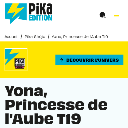
MENU
RECHERCHE
CONTENU
menu
PIED DE PAGE
/
/
Accueil
Pika Shôjo
Yona, Princesse de l'Aube T19
DÉCOUVRIR L'UNIVERS
arrow_forward
Yona,
Princesse de
l'Aube T19