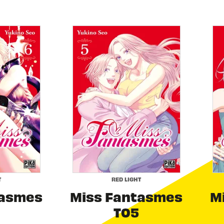
T
RED LIGHT
tasmes
Miss Fantasmes
M
T05