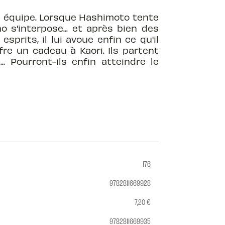
n équipe. Lorsque Hashimoto tente
 s'interpose... et après bien des
prits, il lui avoue enfin ce qu'il
fre un cadeau à Kaori. Ils partent
.. Pourront-ils enfin atteindre le
176
9782811669928
7,20 €
9782811669935