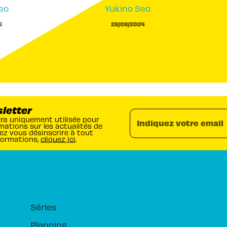
eo
Yukino Seo
5
28/08/2024
sletter
era uniquement utilisée pour
Indiquez votre email
mations sur les actualités de
ez vous désinscrire à tout
formations,
cliquez ici
.
RUBRIQUES
Séries
Planning