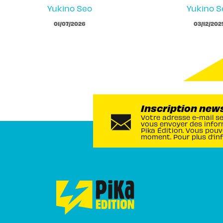
Yukino Seo
Yukino S
01/07/2026
03/12/202
Inscription new
Votre adresse e-mail s
vous envoyer des infor
Pika Édition. Vous pouv
moment. Pour plus d’in