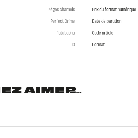
Pièges charnels
Prix du format numérique
Perfect Crime
Date de parution
Futabasha
Code article
10
Format
Z AIMER...