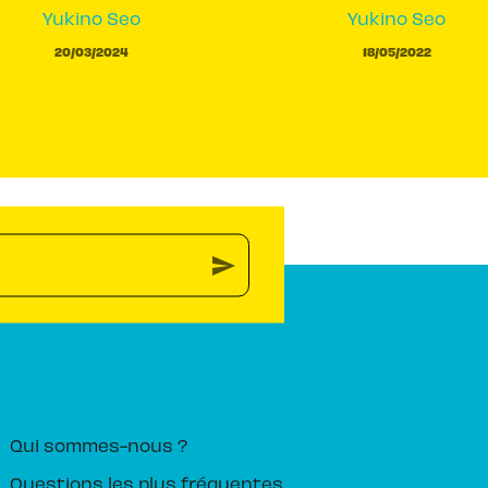
Yukino Seo
Yukino Seo
20/03/2024
18/05/2022
send
PIKA ÉDITION
Qui sommes-nous ?
Questions les plus fréquentes