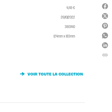
4,49 €
26/10/2022
3193140
124mm x 183mm
link
C
VOIR TOUTE LA COLLECTION