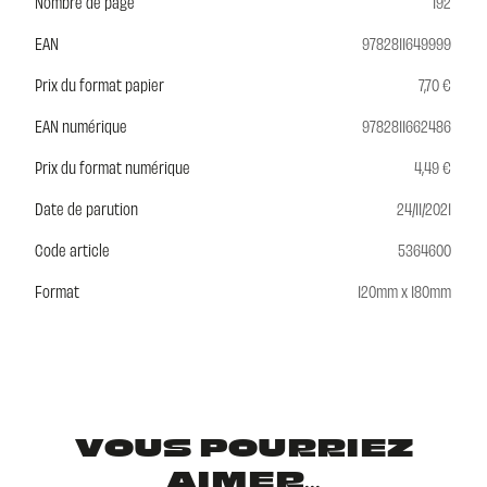
Nombre de page
192
EAN
9782811649999
Prix du format papier
7,70 €
EAN numérique
9782811662486
Prix du format numérique
4,49 €
Date de parution
24/11/2021
Code article
5364600
Format
120mm x 180mm
VOUS POURRIEZ
AIMER...