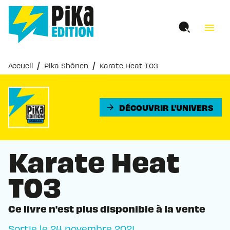
MENU
RECHERCHE
CONTENU
menu
PIED DE PAGE
/
/
Accueil
Pika Shônen
Karate Heat T03
DÉCOUVRIR L'UNIVERS
arrow_forward
Karate Heat
T03
Ce livre n'est plus disponible à la vente
Sortie le
24 novembre 2021