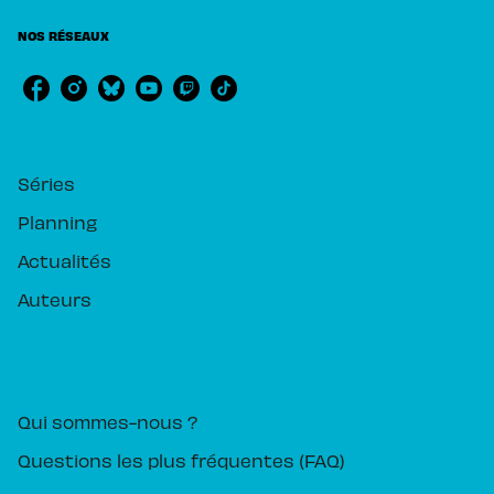
NOS RÉSEAUX
RUBRIQUES
Séries
Planning
Actualités
Auteurs
PIKA ÉDITION
Qui sommes-nous ?
Questions les plus fréquentes (FAQ)