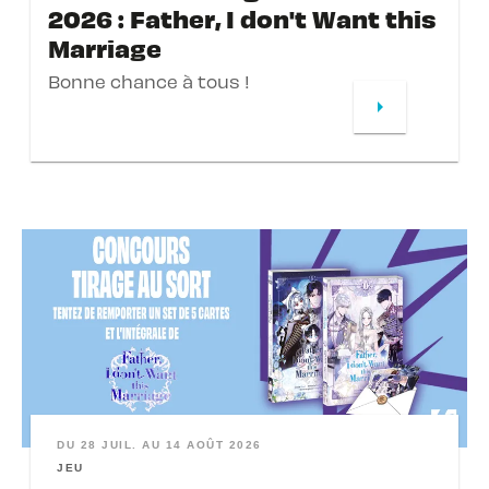
2026 : Father, I don't Want this
Marriage
Bonne chance à tous !
arrow_right
DU 28 JUIL. AU 14 AOÛT 2026
JEU