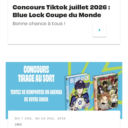
Concours Tiktok juillet 2026 :
Blue Lock Coupe du Monde
Bonne chance à tous !
arrow_right
DU 7 JUIL. AU 24 JUIL. 2026
JEU