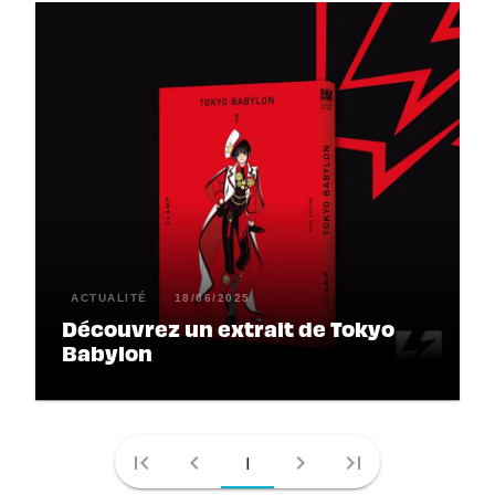
ACTUALITÉ
18/06/2025
Découvrez un extrait de Tokyo
Babylon
first_page
chevron_left
chevron_right
last_page
1